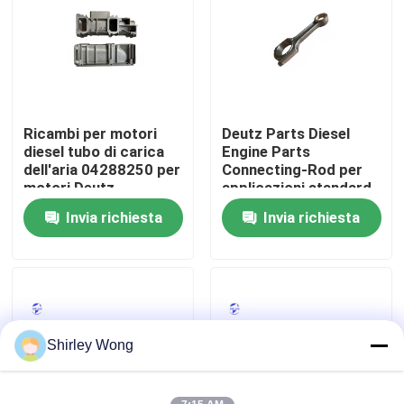
Fatory Tour
Controllo di qualità
Ricambi per motori
Deutz Parts Diesel
diesel tubo di carica
Engine Parts
Contattaci
dell'aria 04288250 per
Connecting-Rod per
motori Deutz
applicazioni standard
Invia richiesta
Invia richiesta
Richiedere un preventivo
Motore di Deutz
Motore di
Shirley Wong
Cummins Engine