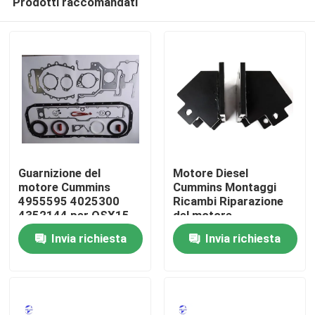
Prodotti raccomandati
Guarnizione del
Motore Diesel
motore Cummins
Cummins Montaggi
4955595 4025300
Ricambi Riparazione
4352144 per QSX15
del motore
Casa
ISX15
Invia richiesta
Invia richiesta
Prodotti
Chi siamo