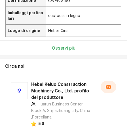
Certificazione
CE/EPA/ISO
Imballaggi partico
custodia in legno
lari
Luogo di origine
Hebei, Cina
Osservi più
Circa noi
Hebei Keluo Construction
Machinery Co., Ltd. profilo
del produttore
Huarun Business Center
Block A, Shijiazhuang city, China
,Porcellana
5.0