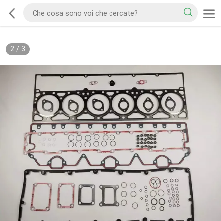
2
/
3