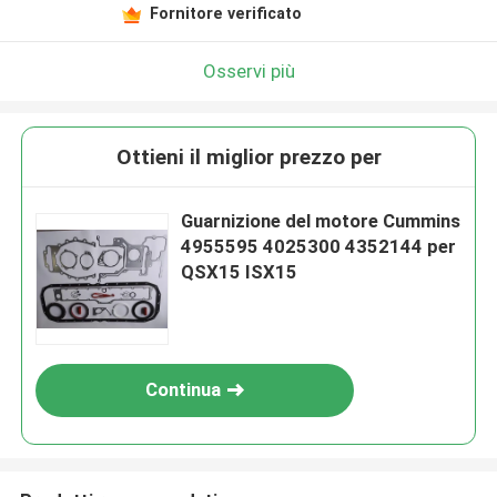
Fornitore verificato
Osservi più
Ottieni il miglior prezzo per
Guarnizione del motore Cummins
4955595 4025300 4352144 per
QSX15 ISX15
Continua