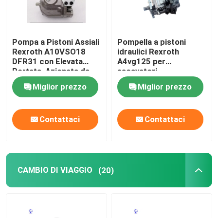
Pompa a Pistoni Assiali
Pompella a pistoni
Rexroth A10VSO18
idraulici Rexroth
DFR31 con Elevata
A4vg125 per
Portata, Azionata da
escavatori
Olio Idraulico
Miglior prezzo
Miglior prezzo
Contattaci
Contattaci
CAMBIO DI VIAGGIO
(20)