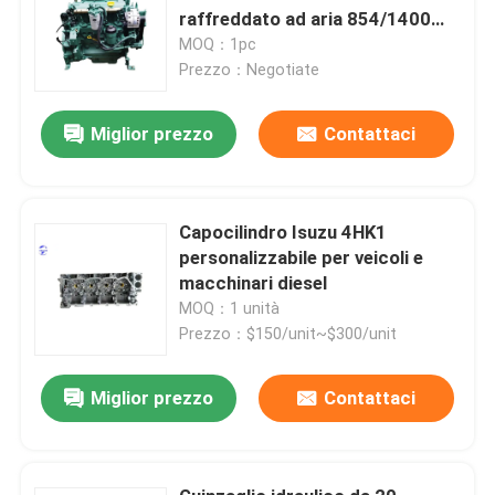
raffreddato ad aria 854/1400
N.M/R/Min
MOQ：1pc
Prezzo：Negotiate
Miglior prezzo
Contattaci
Capocilindro Isuzu 4HK1
personalizzabile per veicoli e
macchinari diesel
MOQ：1 unità
Prezzo：$150/unit~$300/unit
Miglior prezzo
Contattaci