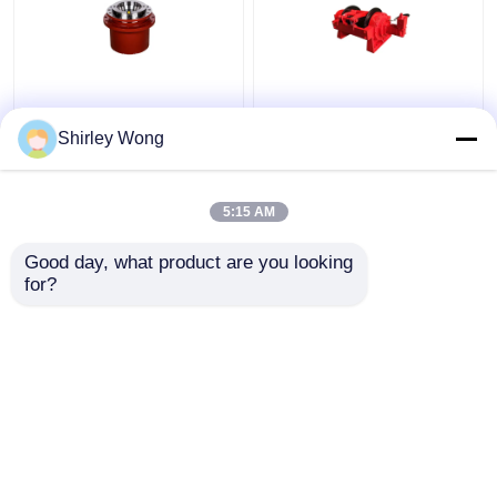
Meccanismo di
Guinzaglio idraulico da
spostamento del
20 tonnellate da 10000
Shirley Wong
cambio riduttore
Nm per camion robusto
planetario IP65 per
e durevole
macchine industriali
5:15 AM
Miglior prezzo
Miglior prezzo
pesanti
Good day, what product are you looking 
for?
Contattaci
Contattaci
Osservi più
Casa
Circa noi
Contattaci
Desktop Site
Mappa del sito
Politica sulla privacy