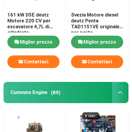
macchinari pesanti usati
161 kW D5E deutz
Svezia Motore diesel
Motore 220 CV per
deutz Penta
escavatore 4,7L di
TAD1151VE originale
Gruppo elettrogeno diesel
cilindrata
per porto
Miglior prezzo
Miglior prezzo
Contattaci
Contattaci
Cummins Engine
(89)