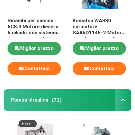
Ricambi per camion
Komatsu WA380
6C8.3 Motore diesel a
caricatore
6 cilindri con sistema
SAA6D114E-2 Motore
di avviamento elettrico
diesel per escavatore
PC300
Miglior prezzo
Miglior prezzo
Contattaci
Contattaci
Pompa idraulica
(73)