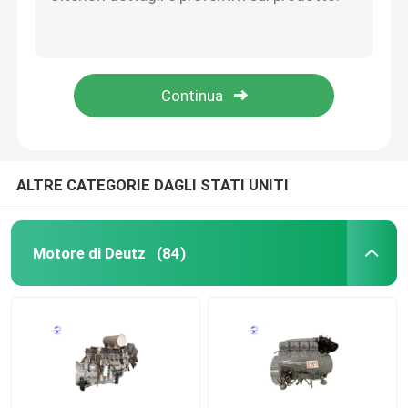
CE Deutz Power BF6M1013 1800 giri al minuto Deutz Diesel Power For Trucks
BF4M1013 Motore Deutz 2200 rpm-2300 rpm Motore a 4 cilindri
Pompa idraulica
4bt 120hp Cummins motore usato di seconda mano per camion escavatore
Motore diesel usato da 380 CV a 12 litri
CAMBIO DI VIAGGIO
TCD 2013 L6 2V Deutz motore diesel a raffreddamento ad acqua
Motore di Kubota
ALTRE CATEGORIE DAGLI STATI UNITI
Motore di Yanmar
Motore di Deutz
(84)
ISUZU Engine
Perkins Engine
Motore di Weichai