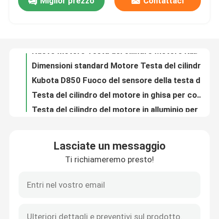
Miglior prezzo
Contattaci
Nuovo motore Testa del cilindro Motore Kubota D905
Dimensioni standard Motore Testa del cilindro Motore Kubota D902
Fatory Tour
Kubota D850 Fuoco del sensore della testa del cilindro del motore
Testa del cilindro del motore in ghisa per combustibile Motore diesel Kubota D850
Controllo di qualità
Testa del cilindro del motore in alluminio per il motore Kubota D782
OEM Logo Motore Testa di cilindro Kubota D750
Contattaci
Testa del cilindro del motore di lucidatura Kubota D722
Funzione di tenuta della testa del cilindro del motore Kubota D600
Motore diesel giapponese di seconda mano Nissan QD32
Richiedere un preventivo
Weichai WD615.47 Motore usato 370 CV Motori diesel usati
Lasciate un messaggio
2.7L Isuzu 4JB1 Turbo Motore diesel di seconda mano Motore a combustione interna
Motore di Deutz
Ti richiameremo presto!
C9 Motori di bruco usati CAT Motore di seconda mano per escavatori
420 CV 372 kW Motore usato D11 90% Nuovo motore deutz Marine
Motore di
Nuovo motore Deutz originale BF4M2012 motore diesel Deutz
BF6M2012 Motore Deutz BF6M2012C Motore diesel raffreddato ad acqua
Cummins Engine