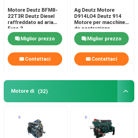
Motore Deutz BFM8-
Ag Deutz Motore
motore usato
22T3R Deutz Diesel
D914LO4 Deutz 914
raffreddato ad aria
Motore per macchine
Euro 3
da costruzione
Componenti del motore diesel
Miglior prezzo
Miglior prezzo
Testata motore
Contattaci
Contattaci
Parti di escavatori
Motore di
(32)
Mini escavatore
Roller a vibrazione
caricatore di retroescavatori