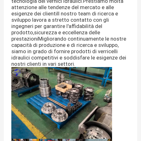
tecnologia dei vernici idraulici.Prestiamo molta
attenzione alle tendenze del mercato e alle
esigenze dei clientiIl nostro team di ricerca e
Pompa idraulica
sviluppo lavora a stretto contatto con gli
ingegneri per garantire l'affidabilità del
prodotto,sicurezza e eccellenza delle
CAMBIO DI VIAGGIO
prestazioniMigliorando continuamente le nostre
capacità di produzione e di ricerca e sviluppo,
siamo in grado di fornire prodotti di verricelli
Motore di Kubota
idraulici competitivi e soddisfare le esigenze dei
nostri clienti in vari settori.
Motore di Yanmar
ISUZU Engine
Perkins Engine
Motore di Weichai