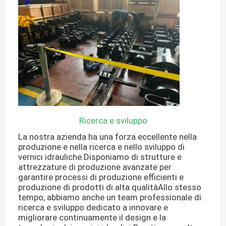
Fatory Tour
Controllo di qualità
Contattaci
Ricerca e sviluppo
Richiedere un preventivo
La nostra azienda ha una forza eccellente nella
produzione e nella ricerca e nello sviluppo di
Motore di Deutz
vernici idrauliche.Disponiamo di strutture e
attrezzature di produzione avanzate per
garantire processi di produzione efficienti e
produzione di prodotti di alta qualitàAllo stesso
Motore di
tempo, abbiamo anche un team professionale di
ricerca e sviluppo dedicato a innovare e
migliorare continuamente il design e la
Cummins Engine