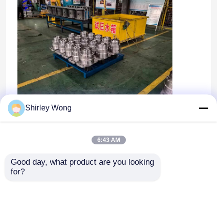
motore usato
Componenti del motore diesel
Testata motore
Shirley Wong
Parti di escavatori
6:43 AM
Mini escavatore
Good day, what product are you looking 
for?
Roller a vibrazione
caricatore di retroescavatori