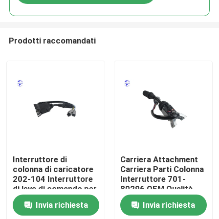
Prodotti raccomandati
Casa
Interruttore di
Carriera Attachment
colonna di caricatore
Carriera Parti Colonna
202-104 Interruttore
Interruttore 701-
Prodotti
di leva di comando per
80296 OEM Qualità
CAT
Per Jcb
Invia richiesta
Invia richiesta
Chi siamo