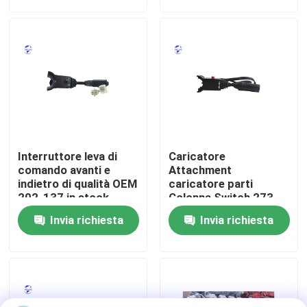
Fatory Tour
Controllo di qualità
Contattaci
Interruttore leva di
Caricatore
Richiedere un preventivo
comando avanti e
Attachment
indietro di qualità OEM
caricatore parti
202-137 in stock
Colonna Switch 273-
9189 in magazzino
Motore di Deutz
Invia richiesta
Invia richiesta
Motore di
Cummins Engine