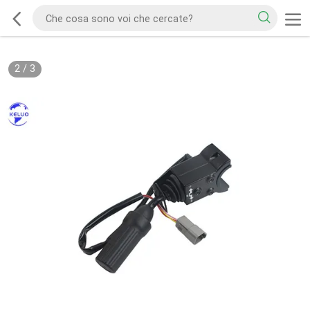
2
/
3