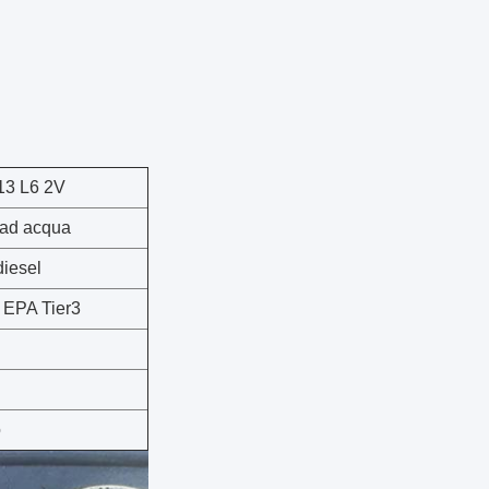
13 L6 2V
 ad acqua
diesel
 EPA Tier3
o