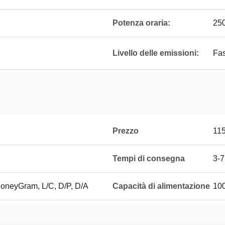
Potenza oraria:
25
Livello delle emissioni:
Fas
Prezzo
11
Tempi di consegna
3-7
MoneyGram, L/C, D/P, D/A
Capacità di alimentazione
100