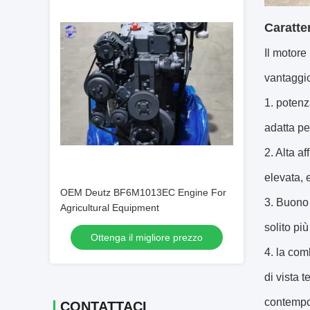
Caratte
Il motore
vantaggi
1. potenz
adatta pe
2. Alta af
elevata, 
OEM Deutz BF6M1013EC Engine For
3. Buono 
Agricultural Equipment
solito pi
Ottenga il migliore prezzo
4. la com
di vista 
contempo
CONTATTACI