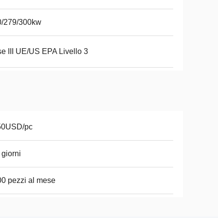
0/279/300kw
e III UE/US EPA Livello 3
50USD/pc
 giorni
0 pezzi al mese