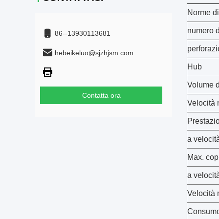
Norme di
numero d
86--13930113681
perforaz
hebeikeluo@sjzhjsm.com
Hub
Volume d
Contatta ora
Velocità
Prestazi
a velocit
Max. cop
a velocit
Velocità
Consumo 