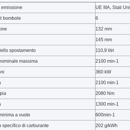
 emissione
UE IIIA, Stati Uni
i bombole
6
ione
132 mm
145 mm
ello spostamento
110,9 litri
 nominale massima
2100 min-1
oni
360 kW
à
2100 min-1
pia
2080 Nm
à
1300 min-1
 minima a vuoto
600min-1
specifico di carburante
202 g/kWh