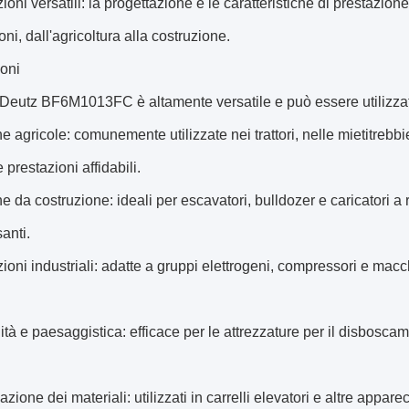
zioni versatili: la progettazione e le caratteristiche di prestazio
oni, dall'agricoltura alla costruzione.
oni
 Deutz BF6M1013FC è altamente versatile e può essere utilizzato i
e agricole: comunemente utilizzate nei trattori, nelle mietitrebb
 prestazioni affidabili.
e da costruzione: ideali per escavatori, bulldozer e caricatori a
anti.
zioni industriali: adatte a gruppi elettrogeni, compressori e ma
lità e paesaggistica: efficace per le attrezzature per il disboscam
azione dei materiali: utilizzati in carrelli elevatori e altre app