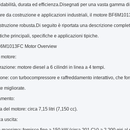
fidabilità, durata ed efficienza.Disegnati per una vasta gamma di
ure da costruzione e applicazioni industriali, il motore BF6M10
struzione robusta.Di seguito è riportata una descrizione complet
tiche principali, specifiche e applicazioni tipiche.
F6M1013FC Motor Overview
i motore:
razione: motore diesel a 6 cilindri in linea a 4 tempi.
ione: con turbocompressore e raffreddamento interattivo, che for
e migliorate.
amento:
ta del motore: circa 7,15 litri (7,150 cc).
a uscita:
 massima: fornisce fino a 150 kW (circa 201 CV) a 2.200 giri al