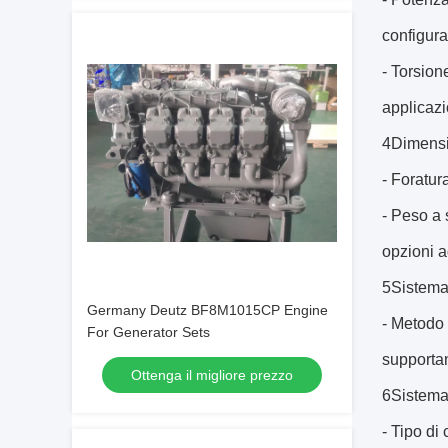
configura
- Torsion
applicazi
4Dimensi
- Foratur
- Peso a 
opzioni a
5Sistema
Germany Deutz BF8M1015CP Engine
- Metodo 
For Generator Sets
supportan
Ottenga il migliore prezzo
6Sistema 
- Tipo di