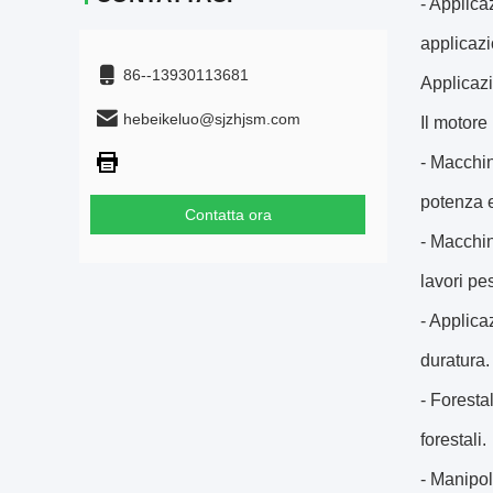
- Applica
applicazi
86--13930113681
Applicazi
hebeikeluo@sjzhjsm.com
Il motore
- Macchin
potenza e
Contatta ora
- Macchin
lavori pes
- Applica
duratura.
- Foresta
forestali.
- Manipol