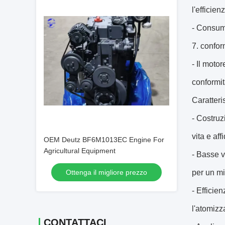
l'efficie
- Consumo
7. confor
- Il moto
conformi
Caratteri
- Costruz
vita e aff
OEM Deutz BF6M1013EC Engine For
Agricultural Equipment
- Basse v
Ottenga il migliore prezzo
per un mi
- Efficie
l'atomizz
CONTATTACI