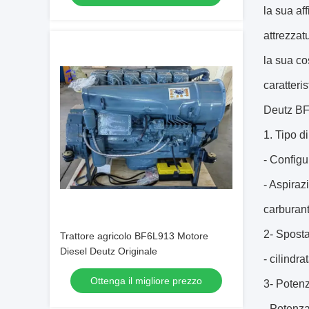
la sua af
attrezzat
la sua co
caratteris
Deutz B
1. Tipo d
- Configu
- Aspiraz
carburant
2- Spost
Trattore agricolo BF6L913 Motore
Diesel Deutz Originale
- cilindra
Ottenga il migliore prezzo
3- Potenz
- Potenza