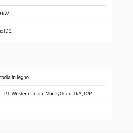
0 kW
8x130
todia in legno
, T/T, Western Union, MoneyGram, D/A, D/P